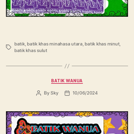
batik
,
batik khas minahasa utara
,
batik khas minut
,
Tags
batik khas sulut
Categories
BATIK WANUA
By
Sky
10/06/2024
Post
Post
author
date