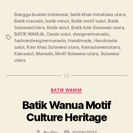
Bangga buatan indonesia
,
batik khas minahasa utara
,
Batik manado
,
batik minut
,
Batik motif sulut
,
Batik
SulawesiUtara
,
Batik sulut
,
Batik tulis Sulawesi utara
,
BATIK WANUA
,
Cwubi sulut
,
designermanado
,
Tags
fashiondesignermanado
,
Handmade
,
Handmade
sulut
,
Kain khas Sulawesi utara
,
Kainsulawesiutara
,
Kainsulut
,
Manado
,
Motif Sulawesi utara
,
Sulawesi
utara
Categories
BATIK WANUA
Batik Wanua Motif
Culture Heritage
By
Sky
10/06/2024
Post
Post