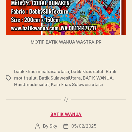
MOTIF BATIK WANUA WASTRA_PR
batik khas minahasa utara
,
batik khas sulut
,
Batik
motif sulut
,
Batik SulawesiUtara
,
BATIK WANUA
,
Tags
Handmade sulut
,
Kain khas Sulawesi utara
Categories
BATIK WANUA
By
Sky
05/02/2025
Post
Post