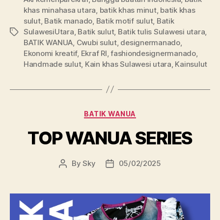
khas minahasa utara
,
batik khas minut
,
batik khas
sulut
,
Batik manado
,
Batik motif sulut
,
Batik
SulawesiUtara
,
Batik sulut
,
Batik tulis Sulawesi utara
,
Tags
BATIK WANUA
,
Cwubi sulut
,
designermanado
,
Ekonomi kreatif
,
Ekraf RI
,
fashiondesignermanado
,
Handmade sulut
,
Kain khas Sulawesi utara
,
Kainsulut
Categories
BATIK WANUA
TOP WANUA SERIES
By
Sky
05/02/2025
Post
Post
author
date