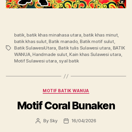
batik
,
batik khas minahasa utara
,
batik khas minut
,
batik khas sulut
,
Batik manado
,
Batik motif sulut
,
Batik SulawesiUtara
,
Batik tulis Sulawesi utara
,
BATIK
Tags
WANUA
,
Handmade sulut
,
Kain khas Sulawesi utara
,
Motif Sulawesi utara
,
syal batik
Categories
MOTIF BATIK WANUA
Motif Coral Bunaken
By
Sky
16/04/2026
Post
Post
author
date