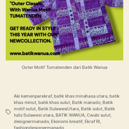
Outer Motif Tumatenden dari Batik Wanua
Aki kemenparekraf
,
batik khas minahasa utara
,
batik
khas minut
,
batik khas sulut
,
Batik manado
,
Batik
motif sulut
,
Batik SulawesiUtara
,
Batik sulut
,
Batik
Tags
tulis Sulawesi utara
,
BATIK WANUA
,
Cwubi sulut
,
designermanado
,
Ekonomi kreatif
,
Ekraf RI
,
fashiondesignermanado