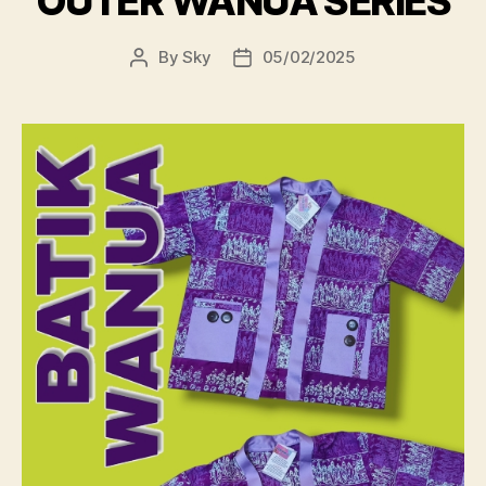
OUTER WANUA SERIES
By
Sky
05/02/2025
Post
Post
author
date