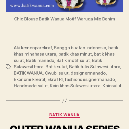
Chic Blouse Batik Wanua Motif Waruga Mix Denim
Aki kemenparekraf
,
Bangga buatan indonesia
,
batik
khas minahasa utara
,
batik khas minut
,
batik khas
sulut
,
Batik manado
,
Batik motif sulut
,
Batik
SulawesiUtara
,
Batik sulut
,
Batik tulis Sulawesi utara
,
Tags
BATIK WANUA
,
Cwubi sulut
,
designermanado
,
Ekonomi kreatif
,
Ekraf RI
,
fashiondesignermanado
,
Handmade sulut
,
Kain khas Sulawesi utara
,
Kainsulut
Categories
BATIK WANUA