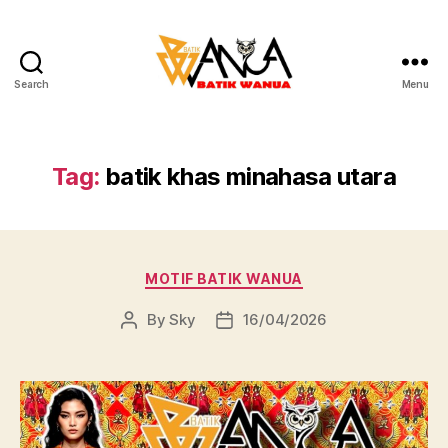
Search
Menu
Batik
Wanua
Tag:
batik khas minahasa utara
Categories
MOTIF BATIK WANUA
By
Sky
16/04/2026
Post
Post
author
date