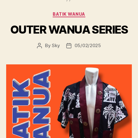
Categories
BATIK WANUA
OUTER WANUA SERIES
By
Sky
05/02/2025
Post
Post
author
date