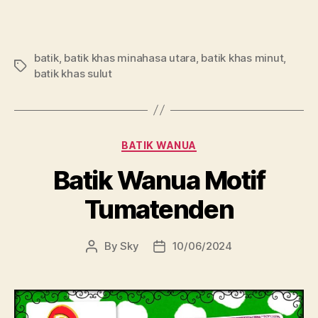
batik
,
batik khas minahasa utara
,
batik khas minut
,
Tags
batik khas sulut
Categories
BATIK WANUA
Batik Wanua Motif
Tumatenden
By
Sky
10/06/2024
Post
Post
author
date